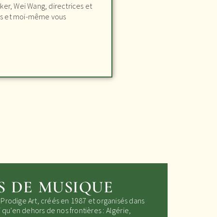
er, Wei Wang, directrices et
urs et moi-même vous
S DE MUSIQUE
rodige Art, créés en 1987 et organisés dans
qu’en dehors de nos frontières : Algérie,