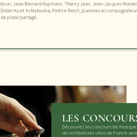
 Lebrun, Jean-Bernard Hupmann, Thierry Jean, Jean-Jacques Wiederk
, Didier Hu et Yu Matsuoka, Patrice Reich, pianistes-accompagnate
de plaisir partagé.
LES CONCOUR
Découvrez les concours de musique P
de nombreuses villes de France ainsi 