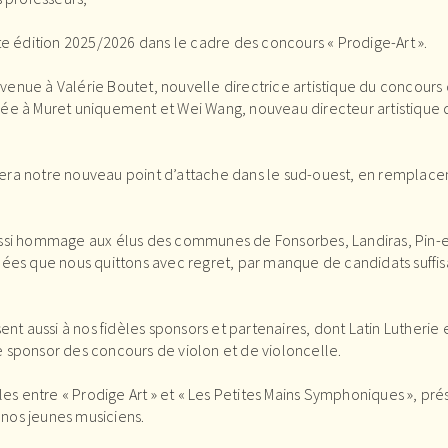
te édition 2025/2026 dans le cadre des concours « Prodige-Art ».
envenue à Valérie Boutet, nouvelle directrice artistique du concours 
ée à Muret uniquement et Wei Wang, nouveau directeur artistique 
ui sera notre nouveau point d’attache dans le sud-ouest, en rempl
ssi hommage aux élus des communes de Fonsorbes, Landiras, Pin-e
nées que nous quittons avec regret, par manque de candidats suffi
ent aussi à nos fidèles sponsors et partenaires, dont Latin Lutherie 
 sponsor des concours de violon et de violoncelle.
les entre « Prodige Art » et « Les Petites Mains Symphoniques », pré
e nos jeunes musiciens.