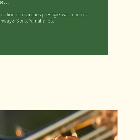
sse…
plication de marques prestigieuses, comme
inway & Sons
, Yamaha,
etc.